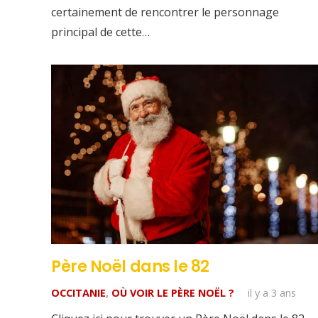
certainement de rencontrer le personnage
principal de cette…
Père Noël dans le 82
OCCITANIE
,
OÙ VOIR LE PÈRE NOËL ?
il y a 3 ans