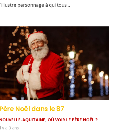
l’illustre personnage à qui tous…
Père Noël dans le 87
NOUVELLE-AQUITAINE
,
OÙ VOIR LE PÈRE NOËL ?
il y a 3 ans