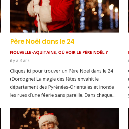
Père Noël dans le 24
NOUVELLE-AQUITAINE
,
OÙ VOIR LE PÈRE NOËL ?
il y a 3 ans
Cliquez ici pour trouver un Père Noël dans le 24
(Dordogne) La magie des fêtes envahit le
département des Pyrénées-Orientales et inonde
les rues d’une féerie sans pareille. Dans chaque…