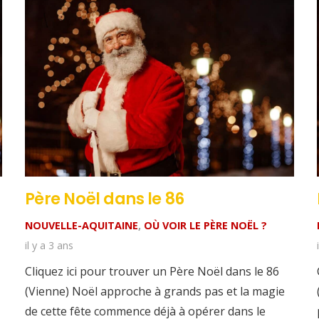
Père Noël dans le 86
NOUVELLE-AQUITAINE
,
OÙ VOIR LE PÈRE NOËL ?
il y a 3 ans
Cliquez ici pour trouver un Père Noël dans le 86
(Vienne) Noël approche à grands pas et la magie
de cette fête commence déjà à opérer dans le