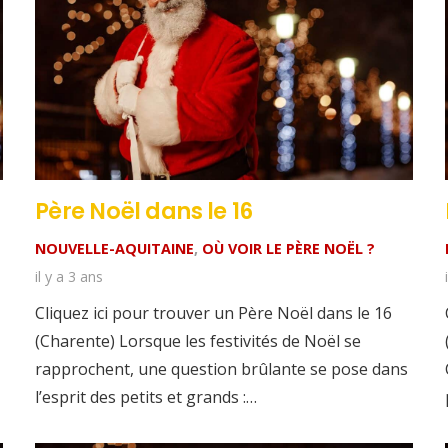
Père Noël dans le 16
NOUVELLE-AQUITAINE
,
OÙ VOIR LE PÈRE NOËL ?
il y a 3 ans
Cliquez ici pour trouver un Père Noël dans le 16
(Charente) Lorsque les festivités de Noël se
rapprochent, une question brûlante se pose dans
l’esprit des petits et grands :…