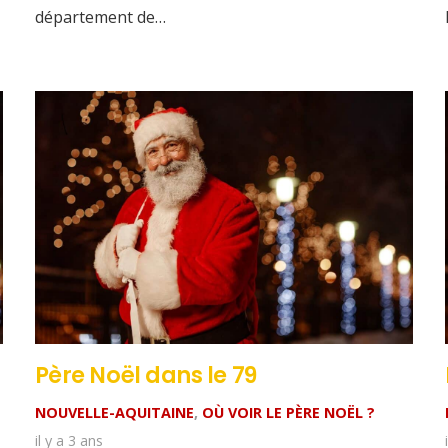
département de…
Père Noël dans le 79
NOUVELLE-AQUITAINE
,
OÙ VOIR LE PÈRE NOËL ?
il y a 3 ans