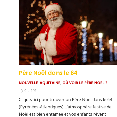
Père Noël dans le 64
NOUVELLE-AQUITAINE
,
OÙ VOIR LE PÈRE NOËL ?
il y a 3 ans
Cliquez ici pour trouver un Père Noël dans le 64
(Pyrénées-Atlantiques) L’atmosphère festive de
Noël est bien entamée et vos enfants rêvent