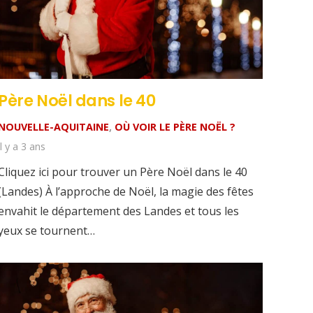
Père Noël dans le 40
NOUVELLE-AQUITAINE
,
OÙ VOIR LE PÈRE NOËL ?
il y a 3 ans
Cliquez ici pour trouver un Père Noël dans le 40
(Landes) À l’approche de Noël, la magie des fêtes
envahit le département des Landes et tous les
yeux se tournent…