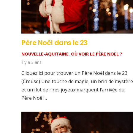
Père Noël dans le 23
NOUVELLE-AQUITAINE
,
OÙ VOIR LE PÈRE NOËL ?
il y a 3 ans
Cliquez ici pour trouver un Père Noël dans le 23
(Creuse) Une touche de magie, un brin de mystère
et un flot de rires joyeux marquent l’arrivée du
Père Noël…