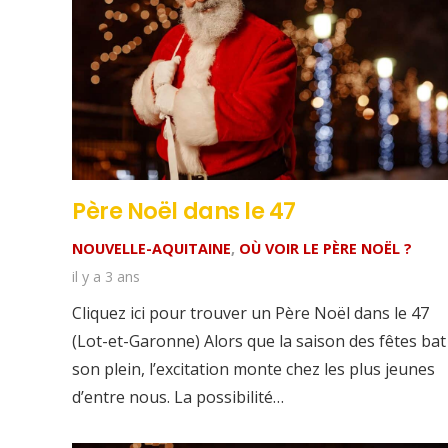
Père Noël dans le 47
NOUVELLE-AQUITAINE
,
OÙ VOIR LE PÈRE NOËL ?
il y a 3 ans
Cliquez ici pour trouver un Père Noël dans le 47
(Lot-et-Garonne) Alors que la saison des fêtes bat
son plein, l’excitation monte chez les plus jeunes
d’entre nous. La possibilité…