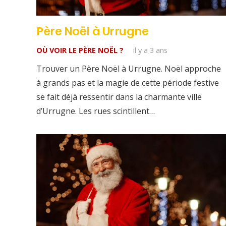
Père Noël à Urrugne
OÙ VOIR LE PÈRE NOËL ?
il y a 3 ans
Trouver un Père Noël à Urrugne. Noël approche
à grands pas et la magie de cette période festive
se fait déjà ressentir dans la charmante ville
d’Urrugne. Les rues scintillent…