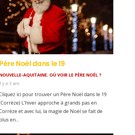
Père Noël dans le 19
NOUVELLE-AQUITAINE
,
OÙ VOIR LE PÈRE NOËL ?
il y a 3 ans
Cliquez ici pour trouver un Père Noël dans le 19
(Corrèze) L’hiver approche à grands pas en
Corrèze et avec lui, la magie de Noël se fait de
plus en…