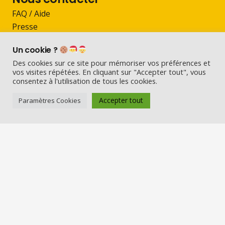
FAQ / Aide
Presse
Devenir Père Noël
Un cookie ?
Contact
Des cookies sur ce site pour mémoriser vos préférences et
vos visites répétées. En cliquant sur "Accepter tout", vous
Suivez-nous sur les réseaux
consentez à l'utilisation de tous les cookies.
Accepter tout
Paramètres Cookies
Visio Père Noël
Vérifié indépendamment
4.71 évaluation
(666 avis)