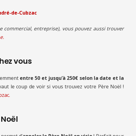
André-de-Cubzac
 commercial, entreprise), vous pouvez aussi trouver
e.
chez vous
quemment
entre 50 et jusqu’à 250€ selon la date et la
 vaut le coup de voir si vous trouvez votre Père Noël !
bzac.
e Noël
 permet d’
appeler le Père Noël en visio
! Parfait pour