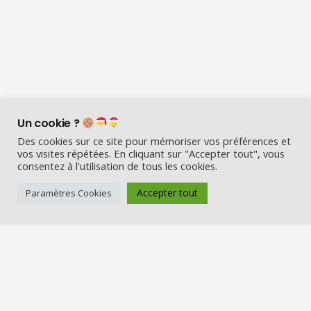
Un cookie ?
Des cookies sur ce site pour mémoriser vos préférences et
vos visites répétées. En cliquant sur "Accepter tout", vous
consentez à l'utilisation de tous les cookies.
Accepter tout
Paramètres Cookies
Visio Père Noël est l’entreprise
française qui émerveille les enfants
en fin d’année :
Appelez le Père Noël en visio (en
vrai) et Visitez la maison du Père
Noël