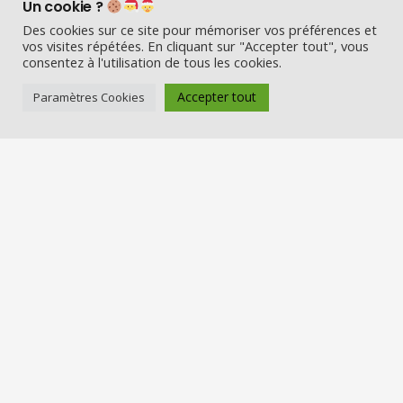
Un cookie ?
Des cookies sur ce site pour mémoriser vos préférences et
vos visites répétées. En cliquant sur "Accepter tout", vous
consentez à l'utilisation de tous les cookies.
Accepter tout
Paramètres Cookies
Visio Père Noël est l’entreprise
française qui émerveille les enfants
en fin d’année :
Appelez le Père Noël en visio (en
vrai) et Visitez la maison du Père
Noël
Nos services
Réserver une visio
Carte cadeau
Visiter la maison du Père Noël
Offre entreprise/CSE
Louer un Père Noël