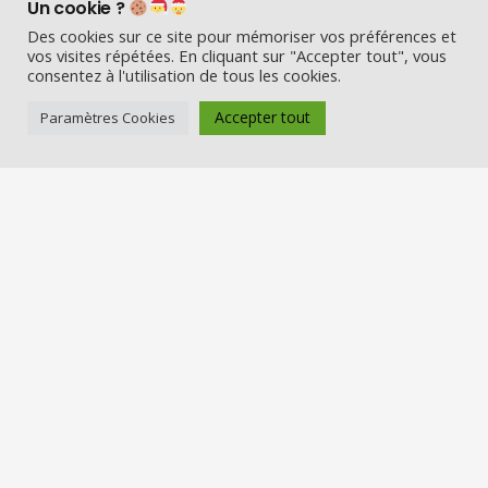
Un cookie ?
Des cookies sur ce site pour mémoriser vos préférences et
vos visites répétées. En cliquant sur "Accepter tout", vous
consentez à l'utilisation de tous les cookies.
Accepter tout
Paramètres Cookies
Visio Père Noël est l’entreprise
française qui émerveille les enfants
en fin d’année :
Appelez le Père Noël en visio (en
vrai) et Visitez la maison du Père
Noël
Nos services
Réserver une visio
Carte cadeau
Visiter la maison du Père Noël
Offre entreprise/CSE
Louer un Père Noël