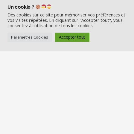
Un cookie ?
Des cookies sur ce site pour mémoriser vos préférences et
vos visites répétées. En cliquant sur "Accepter tout", vous
consentez à l'utilisation de tous les cookies.
Accepter tout
Paramètres Cookies
Visio Père Noël est l’entreprise
française qui émerveille les enfants
en fin d’année :
Appelez le Père Noël en visio (en
vrai) et Visitez la maison du Père
Noël
Nos services
Réserver une visio
Carte cadeau
Visiter la maison du Père Noël
Offre entreprise/CSE