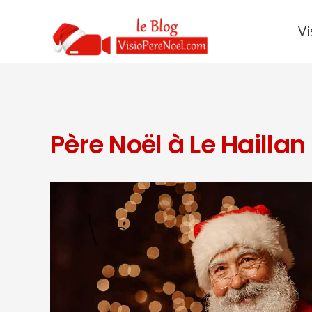
Vi
Père Noël à Le Haillan