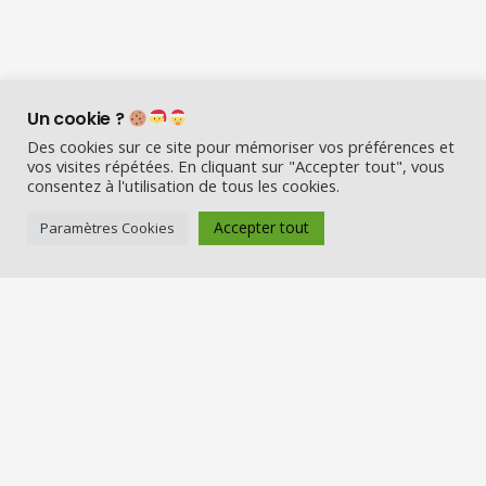
Un cookie ?
Des cookies sur ce site pour mémoriser vos préférences et
vos visites répétées. En cliquant sur "Accepter tout", vous
consentez à l'utilisation de tous les cookies.
Accepter tout
Paramètres Cookies
Visio Père Noël est l’entreprise
française qui émerveille les enfants
en fin d’année :
Appelez le Père Noël en visio (en
vrai) et Visitez la maison du Père
Noël
Nos services