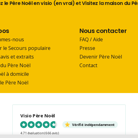
 le Père Noël en visio (en vrai) et Visitez la maison du P
pos
Nous contacter
mmes-nous
FAQ / Aide
r le Secours populaire
Presse
 avis et extraits
Devenir Père Noël
du Père Noël
Contact
ël à domicile
 le Père Noël
Visio Père Noël
Vérifié indépendamment
4.71 évaluation
(666 avis)