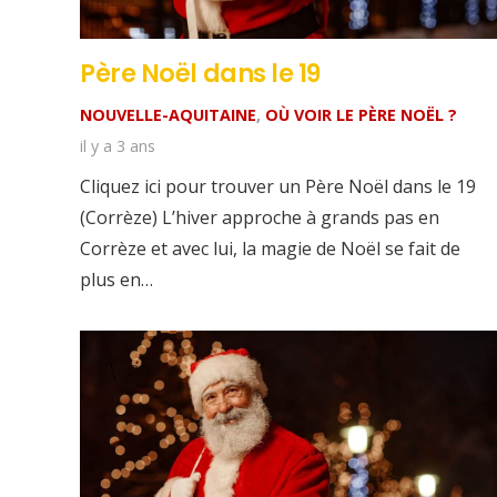
Père Noël dans le 19
NOUVELLE-AQUITAINE
,
OÙ VOIR LE PÈRE NOËL ?
il y a 3 ans
Cliquez ici pour trouver un Père Noël dans le 19
(Corrèze) L’hiver approche à grands pas en
Corrèze et avec lui, la magie de Noël se fait de
plus en…