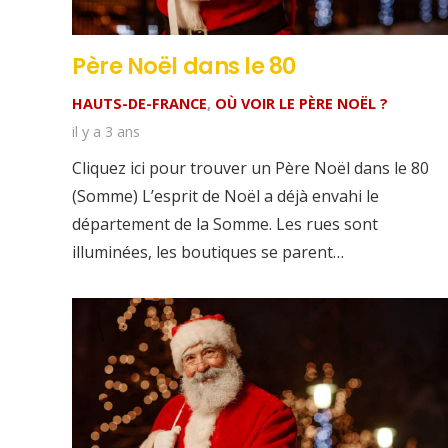
Père Noël dans le 80
HAUTS-DE-FRANCE
,
OÙ VOIR LE PÈRE NOËL ?
il y a 3 ans
Cliquez ici pour trouver un Père Noël dans le 80
(Somme) L’esprit de Noël a déjà envahi le
département de la Somme. Les rues sont
illuminées, les boutiques se parent…