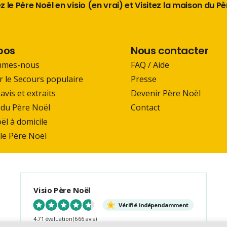
 le Père Noël en visio (en vrai) et Visitez la maison du P
pos
Nous contacter
mmes-nous
FAQ / Aide
r le Secours populaire
Presse
 avis et extraits
Devenir Père Noël
du Père Noël
Contact
ël à domicile
 le Père Noël
Visio Père Noël
Vérifié indépendamment
4.71 évaluation
(666 avis)