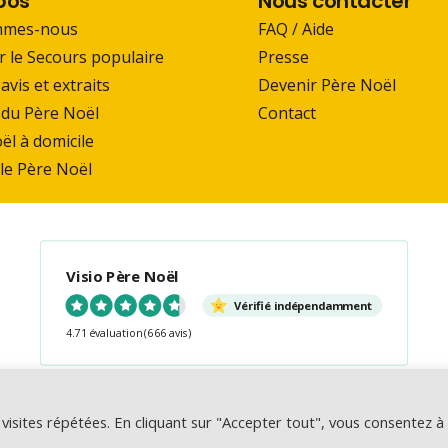
pos
Nous contacter
mmes-nous
FAQ / Aide
r le Secours populaire
Presse
 avis et extraits
Devenir Père Noël
du Père Noël
Contact
ël à domicile
 le Père Noël
Visio Père Noël
Vérifié indépendamment
4.71 évaluation
(666 avis)
 –
Mentions légales & CGU
visites répétées. En cliquant sur "Accepter tout", vous consentez à