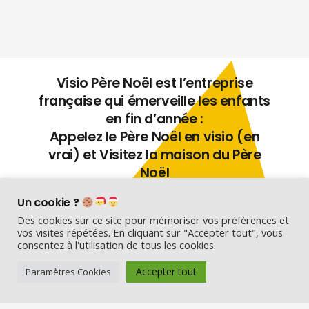
Visio Père Noël est l’entreprise
française qui émerveille les enfants
en fin d’année :
Appelez le Père Noël en visio (en
vrai) et Visitez la maison du Père
Noël
Un cookie ?
Nos services
Des cookies sur ce site pour mémoriser vos préférences et
Réserver une visio
vos visites répétées. En cliquant sur "Accepter tout", vous
consentez à l'utilisation de tous les cookies.
Carte cadeau
Visiter la maison du Père Noël
Accepter tout
Paramètres Cookies
Offre entreprise/CSE
Louer un Père Noël