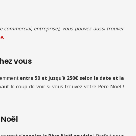
 commercial, entreprise), vous pouvez aussi trouver
e.
chez vous
quemment
entre 50 et jusqu’à 250€ selon la date et la
 vaut le coup de voir si vous trouvez votre Père Noël !
e Noël
 permet d’
appeler le Père Noël en visio
! Parfait pour