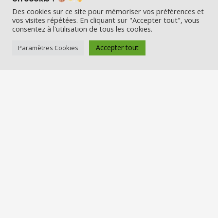
Des cookies sur ce site pour mémoriser vos préférences et
vos visites répétées. En cliquant sur "Accepter tout", vous
consentez à l'utilisation de tous les cookies.
Accepter tout
Paramètres Cookies
Visio Père Noël est l’entreprise
française qui émerveille les enfants
en fin d’année :
Appelez le Père Noël en visio (en
vrai) et Visitez la maison du Père
Noël
Nos services
Réserver une visio
Carte cadeau
Visiter la maison du Père Noël