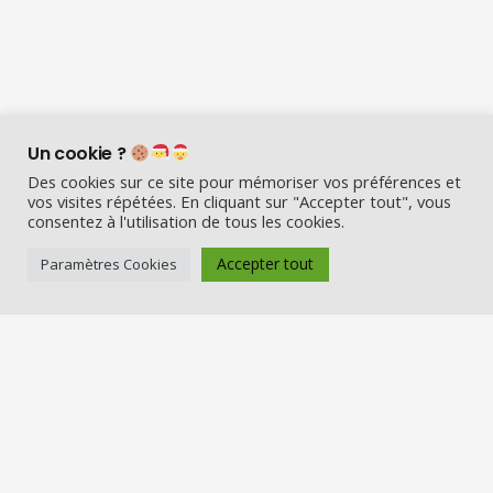
Un cookie ?
Des cookies sur ce site pour mémoriser vos préférences et
vos visites répétées. En cliquant sur "Accepter tout", vous
consentez à l'utilisation de tous les cookies.
Accepter tout
Paramètres Cookies
Visio Père Noël est l’entreprise
française qui émerveille les enfants
en fin d’année :
Appelez le Père Noël en visio (en
vrai) et Visitez la maison du Père
Noël