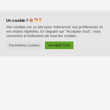
Un cookie ?
Des cookies sur ce site pour mémoriser vos préférences et
vos visites répétées. En cliquant sur "Accepter tout", vous
consentez à l'utilisation de tous les cookies.
Visio Père Noël est l’entreprise
française qui émerveille les enfants
Accepter tout
Paramètres Cookies
en fin d’année :
Appelez le Père Noël en visio (en
vrai) et Visitez la maison du Père
Noël
Nos services
Réserver une visio
Carte cadeau
Visiter la maison du Père Noël
Offre entreprise/CSE