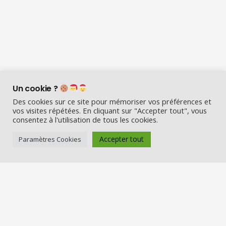
Un cookie ?
Des cookies sur ce site pour mémoriser vos préférences et
vos visites répétées. En cliquant sur "Accepter tout", vous
consentez à l'utilisation de tous les cookies.
Accepter tout
Paramètres Cookies
Visio Père Noël est l’entreprise
française qui émerveille les enfants
en fin d’année :
Appelez le Père Noël en visio (en
vrai) et Visitez la maison du Père
Noël