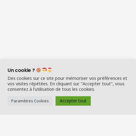
Un cookie ?
Des cookies sur ce site pour mémoriser vos préférences et
vos visites répétées. En cliquant sur "Accepter tout", vous
consentez à l'utilisation de tous les cookies.
Visio Père Noël est l’entreprise
Accepter tout
Paramètres Cookies
française qui émerveille les enfants
en fin d’année :
Appelez le Père Noël en visio (en
vrai) et Visitez la maison du Père