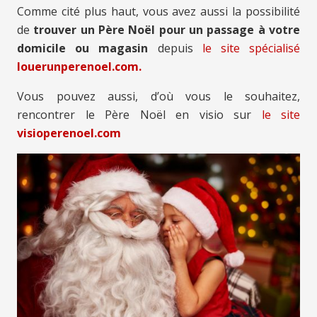
Comme cité plus haut, vous avez aussi la possibilité
de
trouver un Père Noël pour un passage à votre
domicile ou magasin
depuis
le site spécialisé
louerunperenoel.com.
Vous pouvez aussi, d’où vous le souhaitez,
rencontrer le Père Noël en visio sur
le site
visioperenoel.com