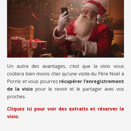
Un autre des avantages, c’est que la visio vous
coûtera bien moins cher qu’une visite du Père Noël à
Pornic et vous pourrez
récupérer l’enregistrement
de la visio
pour le revoir et le partager avec vos
proches.
Cliquez ici pour voir des extraits et réserver la
visio.