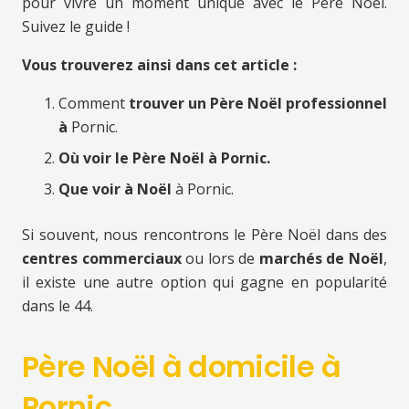
pour vivre un moment unique avec le Père Noël.
Suivez le guide !
Vous trouverez ainsi dans cet article :
Comment
trouver un Père Noël professionnel
à
Pornic.
Où voir le Père Noël à Pornic.
Que voir à Noël
à Pornic.
Si souvent, nous rencontrons le Père Noël dans des
centres commerciaux
ou lors de
marchés de Noël
,
il existe une autre option qui gagne en popularité
dans le 44.
Père Noël à domicile à
Pornic