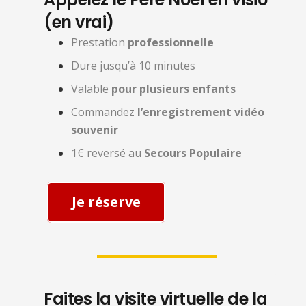
(en vrai)
Prestation
professionnelle
Dure jusqu’à 10 minutes
Valable
pour plusieurs enfants
Commandez
l’enregistrement vidéo
souvenir
1€ reversé au
Secours Populaire
Je réserve
Faites la visite virtuelle de la