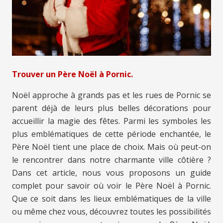
Trouver un Père Noël à Pornic.
Noël approche à grands pas et les rues de Pornic se
parent déjà de leurs plus belles décorations pour
accueillir la magie des fêtes. Parmi les symboles les
plus emblématiques de cette période enchantée, le
Père Noël tient une place de choix. Mais où peut-on
le rencontrer dans notre charmante ville côtière ?
Dans cet article, nous vous proposons un guide
complet pour savoir où voir le Père Noël à Pornic.
Que ce soit dans les lieux emblématiques de la ville
ou même chez vous, découvrez toutes les possibilités