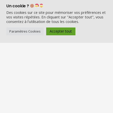
Un cookie ?
Des cookies sur ce site pour mémoriser vos préférences et
vos visites répétées. En cliquant sur "Accepter tout", vous
consentez à l'utilisation de tous les cookies.
Accepter tout
Paramètres Cookies
Visio Père Noël est l’entreprise
française qui émerveille les enfants
en fin d’année :
Appelez le Père Noël en visio (en
vrai) et Visitez la maison du Père
Noël
Nos services
Réserver une visio
Carte cadeau