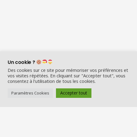
Un cookie ?
Des cookies sur ce site pour mémoriser vos préférences et
vos visites répétées. En cliquant sur "Accepter tout", vous
consentez à l'utilisation de tous les cookies.
Visio Père Noël est l’entreprise
Accepter tout
Paramètres Cookies
française qui émerveille les enfants
en fin d’année :
Appelez le Père Noël en visio (en
vrai) et Visitez la maison du Père
Noël