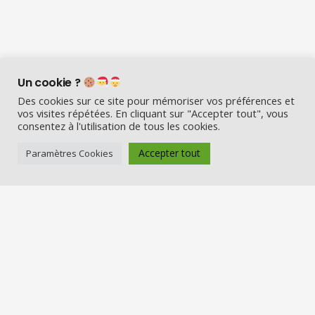
Un cookie ?
Des cookies sur ce site pour mémoriser vos préférences et
vos visites répétées. En cliquant sur "Accepter tout", vous
consentez à l'utilisation de tous les cookies.
Visio Père Noël est l’entreprise
française qui émerveille les enfants
Accepter tout
Paramètres Cookies
en fin d’année :
Appelez le Père Noël en visio (en
vrai) et Visitez la maison du Père
Noël
Nos services
Réserver une visio
Carte cadeau