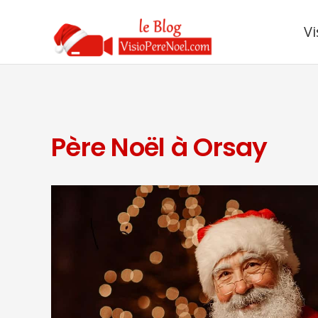
Vi
Père Noël à Orsay