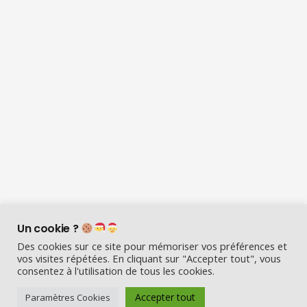
Un cookie ?
Des cookies sur ce site pour mémoriser vos préférences et
vos visites répétées. En cliquant sur "Accepter tout", vous
consentez à l'utilisation de tous les cookies.
Visio Père Noël est l’entreprise
Accepter tout
Paramètres Cookies