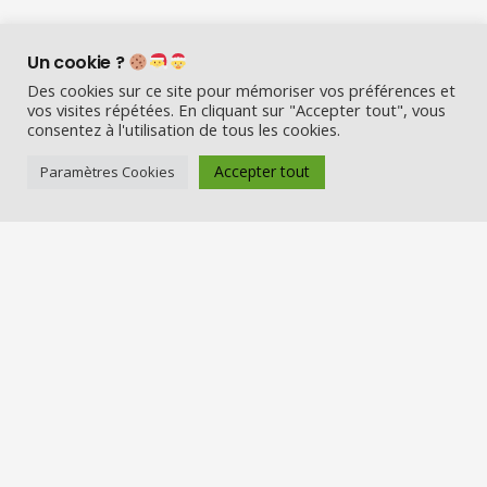
Un cookie ?
Des cookies sur ce site pour mémoriser vos préférences et
vos visites répétées. En cliquant sur "Accepter tout", vous
consentez à l'utilisation de tous les cookies.
Accepter tout
Paramètres Cookies
Visio Père Noël est l’entreprise
française qui émerveille les enfants
en fin d’année :
Appelez le Père Noël en visio (en
vrai) et Visitez la maison du Père
Noël
Nos services
Réserver une visio
Carte cadeau
Visiter la maison du Père Noël