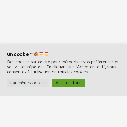
Un cookie ?
Des cookies sur ce site pour mémoriser vos préférences et
vos visites répétées. En cliquant sur "Accepter tout", vous
consentez à l'utilisation de tous les cookies.
Accepter tout
Paramètres Cookies
Visio Père Noël est l’entreprise
française qui émerveille les enfants
en fin d’année :
Appelez le Père Noël en visio (en
vrai) et Visitez la maison du Père