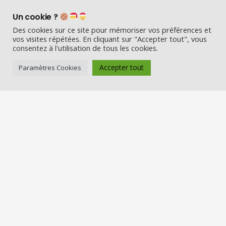
Un cookie ?
Des cookies sur ce site pour mémoriser vos préférences et
vos visites répétées. En cliquant sur "Accepter tout", vous
consentez à l'utilisation de tous les cookies.
Accepter tout
Paramètres Cookies
Visio Père Noël est l’entreprise
française qui émerveille les enfants
en fin d’année :
Appelez le Père Noël en visio (en
vrai) et Visitez la maison du Père
Noël
Nos services
Réserver une visio
Carte cadeau
Visiter la maison du Père Noël
Offre entreprise/CSE