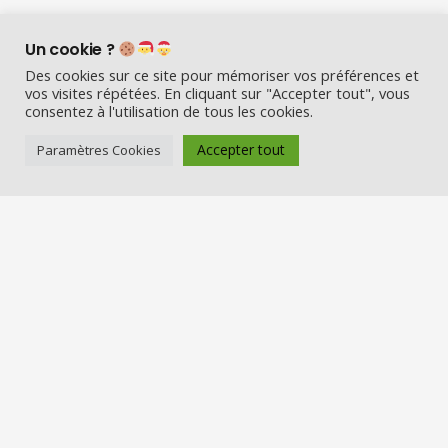
Un cookie ?
Des cookies sur ce site pour mémoriser vos préférences et
vos visites répétées. En cliquant sur "Accepter tout", vous
consentez à l'utilisation de tous les cookies.
Accepter tout
Paramètres Cookies
Visio Père Noël est l’entreprise
française qui émerveille les enfants
en fin d’année :
Appelez le Père Noël en visio (en
vrai) et Visitez la maison du Père
Noël
Nos services
Réserver une visio