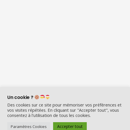
Un cookie ?
Des cookies sur ce site pour mémoriser vos préférences et
vos visites répétées. En cliquant sur "Accepter tout", vous
consentez à l'utilisation de tous les cookies.
Visio Père Noël est l’entreprise
Accepter tout
Paramètres Cookies