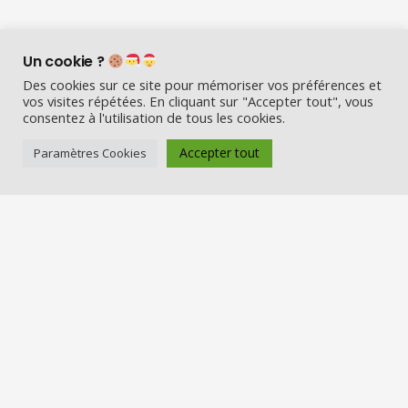
Un cookie ?
Des cookies sur ce site pour mémoriser vos préférences et
vos visites répétées. En cliquant sur "Accepter tout", vous
consentez à l'utilisation de tous les cookies.
Accepter tout
Paramètres Cookies
Visio Père Noël est l’entreprise
française qui émerveille les enfants
en fin d’année :
Appelez le Père Noël en visio (en
vrai) et Visitez la maison du Père
Noël
Nos services
Réserver une visio
Carte cadeau