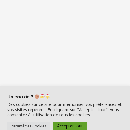
Un cookie ?
Des cookies sur ce site pour mémoriser vos préférences et
vos visites répétées. En cliquant sur "Accepter tout", vous
consentez à l'utilisation de tous les cookies.
Visio Père Noël est l’entreprise
Accepter tout
Paramètres Cookies