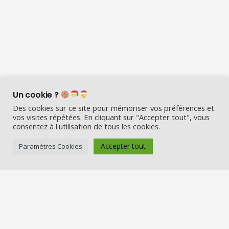
Un cookie ?
Des cookies sur ce site pour mémoriser vos préférences et
vos visites répétées. En cliquant sur "Accepter tout", vous
consentez à l'utilisation de tous les cookies.
Accepter tout
Paramètres Cookies
Visio Père Noël est l’entreprise
française qui émerveille les enfants
en fin d’année :
Appelez le Père Noël en visio (en
vrai) et Visitez la maison du Père