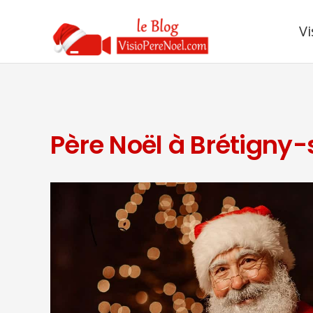
Vi
Père Noël à Brétigny