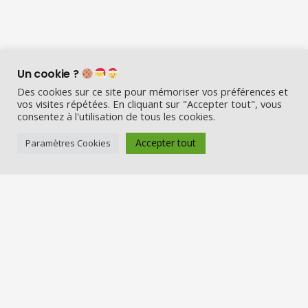
Un cookie ?
Des cookies sur ce site pour mémoriser vos préférences et
vos visites répétées. En cliquant sur "Accepter tout", vous
consentez à l'utilisation de tous les cookies.
Accepter tout
Paramètres Cookies
Visio Père Noël est l’entreprise
française qui émerveille les enfants
en fin d’année :
Appelez le Père Noël en visio (en
vrai) et Visitez la maison du Père
Noël
Nos services
Réserver une visio