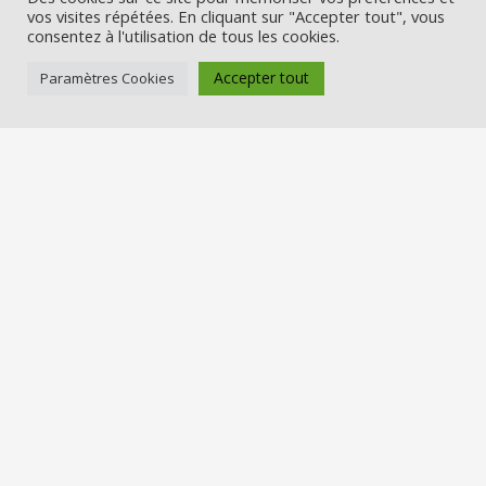
vos visites répétées. En cliquant sur "Accepter tout", vous
consentez à l'utilisation de tous les cookies.
Accepter tout
Paramètres Cookies
Visio Père Noël est l’entreprise
française qui émerveille les enfants
en fin d’année :
Appelez le Père Noël en visio (en
vrai) et Visitez la maison du Père
Noël
Nos services
Réserver une visio
Carte cadeau
Visiter la maison du Père Noël
Offre entreprise/CSE