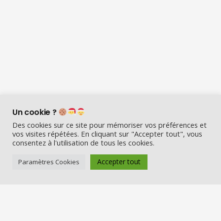
Un cookie ?
Des cookies sur ce site pour mémoriser vos préférences et
vos visites répétées. En cliquant sur "Accepter tout", vous
consentez à l'utilisation de tous les cookies.
Accepter tout
Paramètres Cookies
Visio Père Noël est l’entreprise
française qui émerveille les enfants
en fin d’année :
Appelez le Père Noël en visio (en